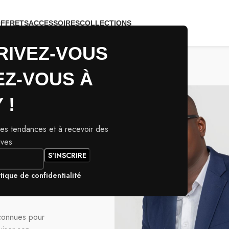
FFRETS
ACCESSOIRES
COLLECTIONS
RIVEZ-VOUS
EZ-VOUS À
 !
res tendances et à recevoir des
région
ives
a. Passionné
la collection
 Il a toujours
itique de confidentialité
si que l’idée
 connues pour