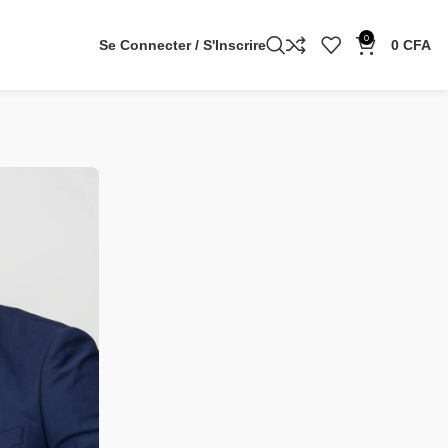
0
Se Connecter / S'Inscrire
0
CFA