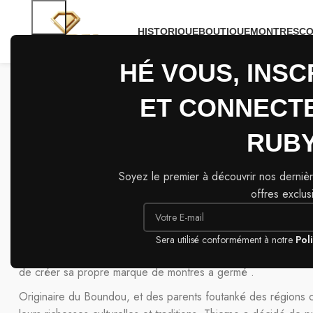
HISTORIQUE
BOUTIQUE
MONTRES
CO
HÉ VOUS, INSC
Ruby Watches
ET CONNECT
Historique
RUBY
Soyez le premier à découvrir nos derniè
RUBY est une marque de montres sénégalaise créée dans la 
offres exclus
historique du Boundou par le jeune entrepreneur Thierno Syll
par les montres depuis son enfance, Thierno a toujours admiré 
de montres de luxe de son père, notamment les célèbres Rado.
Sera utilisé conformément à notre
Pol
été fasciné par leur design élégant et leur précision. C’est ain
de créer sa propre marque de montres a germé .
Originaire du Boundou, et des parents foutanké des régions