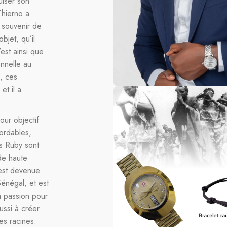
uiser son
Thierno a
 souvenir de
bjet, qu’il
est ainsi que
onnelle au
, ces
et il a
ur objectif
ordables,
es Ruby sont
de haute
y est devenue
énégal, et est
a passion pour
ussi à créer
es racines.